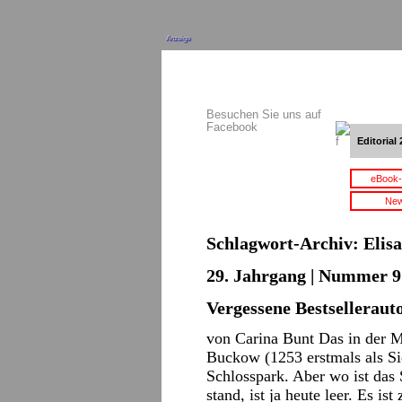
Anzeige
Besuchen Sie uns auf
Facebook
Editorial 
eBook-
New
Schlagwort-Archiv:
Elis
29. Jahrgang | Nummer 9 
Vergessene Bestselleraut
von Carina Bunt Das in der 
Buckow (1253 erstmals als Si
Schlosspark. Aber wo ist das
stand, ist ja heute leer. Es i