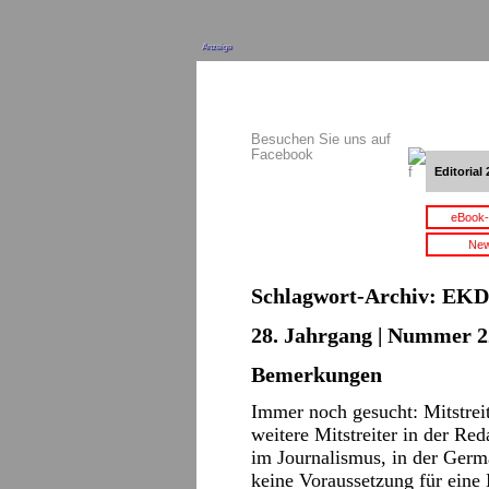
Anzeige
Besuchen Sie uns auf
Facebook
Editorial 
eBook-
New
Schlagwort-Archiv:
EKD
28. Jahrgang | Nummer 2
Bemerkungen
Immer noch gesucht: Mitstrei
weitere Mitstreiter in der Re
im Journalismus, in der Germa
keine Voraussetzung für eine