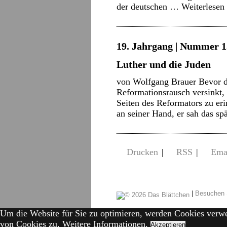
der deutschen …
Weiterlesen
19. Jahrgang | Nummer 15
Luther und die Juden
von Wolfgang Brauer Bevor d
Reformationsrausch versinkt, 
Seiten des Reformators zu eri
an seiner Hand, er sah das sp
Drucken
|
RSS
|
Ema
|
Besuchen 
Um die Website für Sie zu optimieren, werden Cookies verw
von Cookies zu.
Weitere Informationen.
Akzeptieren