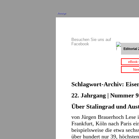
Anzeige
Besuchen Sie uns auf
Facebook
Editorial 
eBook-
New
Schlagwort-Archiv:
Eise
22. Jahrgang | Nummer 9 
Über Stalingrad und Aust
von Jürgen Brauerhoch Lese i
Frankfurt, Köln nach Paris ei
beispielsweise die etwa sech
über hundert nur 39, höchste