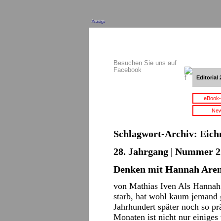
Anzeige
Besuchen Sie uns auf
Facebook
Editorial 
eBook-
New
Schlagwort-Archiv:
Eich
28. Jahrgang | Nummer 2
Denken mit Hannah Are
von Mathias Iven Als Hanna
starb, hat wohl kaum jemand 
Jahrhundert später noch so pr
Monaten ist nicht nur einige