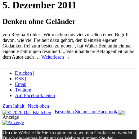
5. Dezember 2011
Denken ohne Geländer
von Regina Kohler „Wir machen uns viel zu selten einen Begriff
davon, wie viel Freiheit dazu gehört, den kleinsten eigenen
Gedanken frei zum besten zu geben“, hat Walter Benjamin einmal
eigene Erfahrungen resümiert. „Jede inhaltliche Befangenheit raube
dem Autor auch …
Weiterlesen
→
Drucken
|
RSS
|
Email
|
Twittern
|
Auf Facebook teilen
Zum Inhalt
|
Nach oben
|
Besuchen Sie uns auf Facebook
Anzeige
Um die Website für Sie zu optimieren, werden Cookies verwendet.
Durch die weitere Nutzung der Website stimmen Sie der