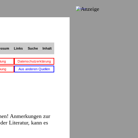
Anzeige
essum
Links
Suche
Inhalt
lung
Datenschutzerklärung
bung
Aus anderen Quellen
nnen! Anmerkungen zur
der Literatur, kann es