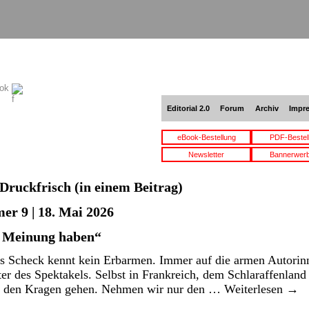
ook
Editorial 2.0
Forum
Archiv
Impr
eBook-Bestellung
PDF-Bestel
Newsletter
Bannerwer
Druckfrisch
(in einem Beitrag)
er 9 | 18. Mai 2026
e Meinung haben“
is Scheck kennt kein Erbarmen. Immer auf die armen Autori
lter des Spektakels. Selbst in Frankreich, dem Schlaraffenland 
an den Kragen gehen. Nehmen wir nur den …
Weiterlesen
→