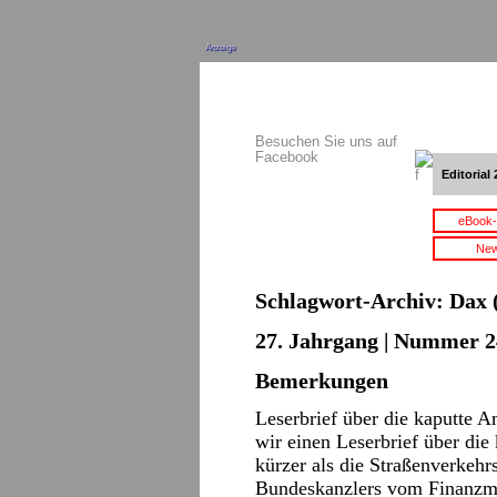
Anzeige
Besuchen Sie uns auf
Facebook
Editorial 
eBook-
New
Schlagwort-Archiv:
Dax
(
27. Jahrgang | Nummer 2
Bemerkungen
Leserbrief über die kaputte 
wir einen Leserbrief über die
kürzer als die Straßenverkehr
Bundeskanzlers vom Finanzmi