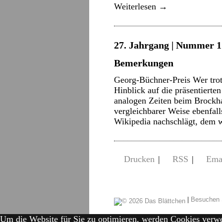
Weiterlesen
→
27. Jahrgang | Nummer 17
Bemerkungen
Georg-Büchner-Preis Wer trot
Hinblick auf die präsentierte
analogen Zeiten beim Brockh
vergleichbarer Weise ebenfal
Wikipedia nachschlägt, dem w
Drucken
|
RSS
|
Ema
|
Besuchen 
Um die Website für Sie zu optimieren, werden Cookies verw