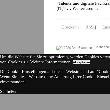
„Talente und digitale Fachkrä
(IT)“ …
Weiterlesen
→
Drucken
|
RSS
|
Ema
|
Besuchen 
Um die Website für Sie zu optimieren, werden Cookies verw
von Cookies zu.
Weitere Informationen.
Akzeptieren
Die Cookie-Einstellungen auf dieser Website sind auf "Cookie
Wenn Sie diese Website ohne Änderung Ihrer Cookie-Einstell
einverstanden.
Schließen