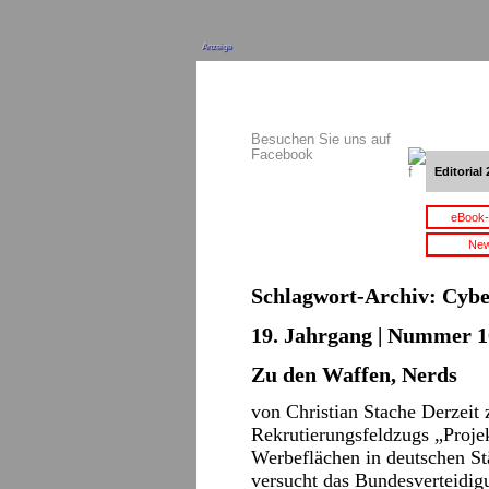
Anzeige
Besuchen Sie uns auf
Facebook
Editorial 
eBook-
New
Schlagwort-Archiv:
Cybe
19. Jahrgang | Nummer 10
Zu den Waffen, Nerds
von Christian Stache Derzeit
Rekrutierungsfeldzugs „Proje
Werbeflächen in deutschen St
versucht das Bundesverteidi