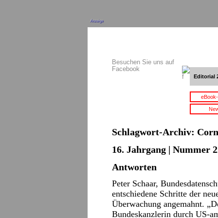
Anzeige
Besuchen Sie uns auf
Facebook
Editorial 
eBook-
New
Schlagwort-Archiv:
Corn
16. Jahrgang | Nummer 22
Antworten
Peter Schaar, Bundesdatensch
entschiedene Schritte der ne
Überwachung angemahnt. „Der
Bundeskanzlerin durch US-am