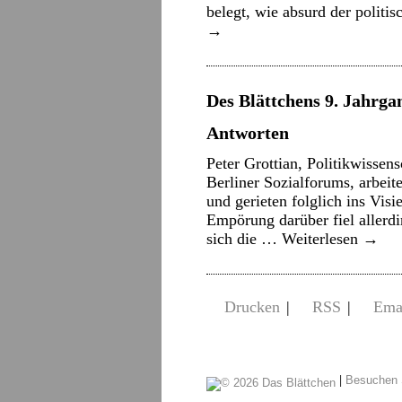
belegt, wie absurd der politi
→
Des Blättchens 9. Jahrgan
Antworten
Peter Grottian, Politikwissensc
Berliner Sozialforums, arbe
und gerieten folglich ins Visi
Empörung darüber fiel allerdi
sich die …
Weiterlesen
→
Drucken
|
RSS
|
Ema
|
Besuchen 