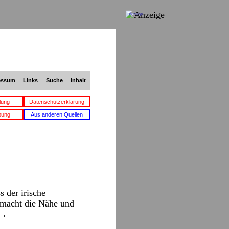
Anzeige
essum
Links
Suche
Inhalt
lung
Datenschutzerklärung
bung
Aus anderen Quellen
 der irische
 macht die Nähe und
→