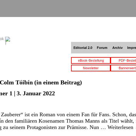
ook
Editorial 2.0
Forum
Archiv
Impr
eBook-Bestellung
PDF-Bestel
Newsletter
Bannerwer
Colm Tóibín
(in einem Beitrag)
er 1 | 3. Januar 2022
Zauberer“ ist ein Roman von einem Fan für Fans. Schon, dass
ín den familiären Kosenamen Thomas Manns als Titel wählt,
g zu seinem Protagonisten zur Prämisse. Nun …
Weiterlesen