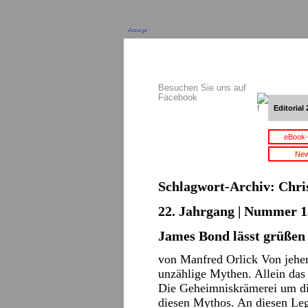
Anzeige
Besuchen Sie uns auf
Facebook
Editorial 
eBook-
New
Schlagwort-Archiv:
Chri
22. Jahrgang | Nummer 13
James Bond lässt grüßen
von Manfred Orlick Von jehe
unzählige Mythen. Allein das
Die Geheimniskrämerei um die
diesen Mythos. An diesen Le