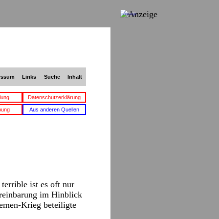
Anzeige
essum
Links
Suche
Inhalt
lung
Datenschutzerklärung
bung
Aus anderen Quellen
rible ist es oft nur
ereinbarung im Hinblick
emen-Krieg beteiligte