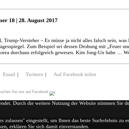
er 18 | 28. August 2017
, Trump-Versteher – Es müsse ja nicht alles falsch sein, was
agesspiegel. Zum Beispiel sei dessen Drohung mit „Feuer u
orea durchaus erfolgreich gewesen. Kim Jong-Un habe …
We
Email
|
Twittern
|
Auf Facebook teilen
uchen Sie uns auf Facebook
endet. Durch die weitere Nutzung der Website stimmen Sie 
es zulassen" eingestellt, um Ihnen das beste Surferlebnis zu
en, erklären Sie sich damit einverstanden.