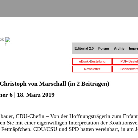
ook
Editorial 2.0
Forum
Archiv
Impr
eBook-Bestellung
PDF-Bestel
Newsletter
Bannerwer
Christoph von Marschall
(in 2 Beiträgen)
er 6 | 18. März 2019
auer, CDU-Chefin – Von der Hoffnungsträgerin zum Enfant ter
en Sie mit einer eigenwilligen Interpretation der Koalitionsv
s Fettnäpfchen. CDU/CSU und SPD hatten vereinbart, in am J