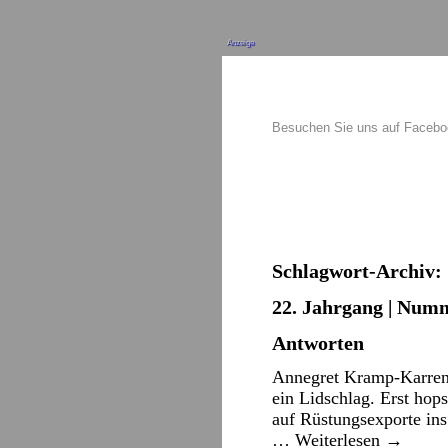
Anzeige
Besuchen Sie uns auf Faceb
Schlagwort-Archiv:
22. Jahrgang | Numm
Antworten
Annegret Kramp-Karrenb
ein Lidschlag. Erst hops
auf Rüstungsexporte in
…
Weiterlesen
→