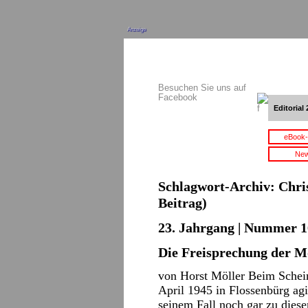
Anzeige
Besuchen Sie uns auf
Facebook
Editorial 
eBook-
New
Schlagwort-Archiv:
Chri
Beitrag)
23. Jahrgang | Nummer 16
Die Freisprechung der M
von Horst Möller Beim Schei
April 1945 in Flossenbürg agi
seinem Fall noch gar zu dies