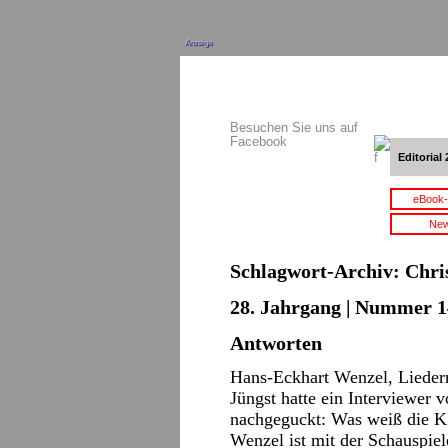
Anzeige
Besuchen Sie uns auf
Facebook
Editorial 
eBook-
New
Schlagwort-Archiv:
Chri
28. Jahrgang | Nummer 14
Antworten
Hans-Eckhart Wenzel, Lieder
Jüngst hatte ein Interviewer
nachgeguckt: Was weiß die K
Wenzel ist mit der Schauspie