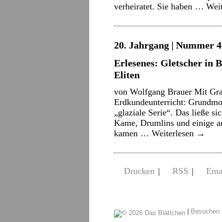
verheiratet. Sie haben …
Wei
20. Jahrgang | Nummer 4 
Erlesenes: Gletscher in B
Eliten
von Wolfgang Brauer Mit Gra
Erdkundeunterricht: Grundmo
„glaziale Serie“. Das ließe si
Kame, Drumlins und einige a
kamen …
Weiterlesen
→
Drucken
|
RSS
|
Ema
|
Besuchen 