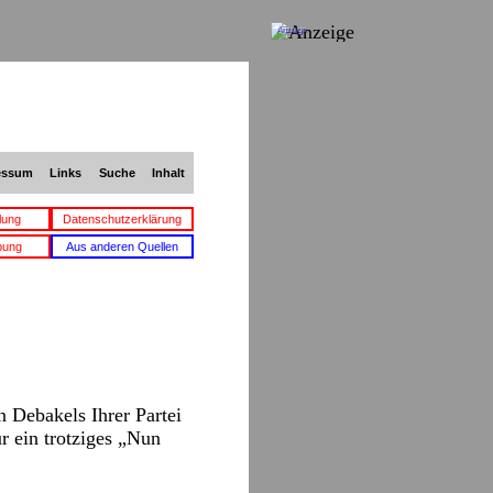
Anzeige
essum
Links
Suche
Inhalt
lung
Datenschutzerklärung
bung
Aus anderen Quellen
n Debakels Ihrer Partei
r ein trotziges „Nun