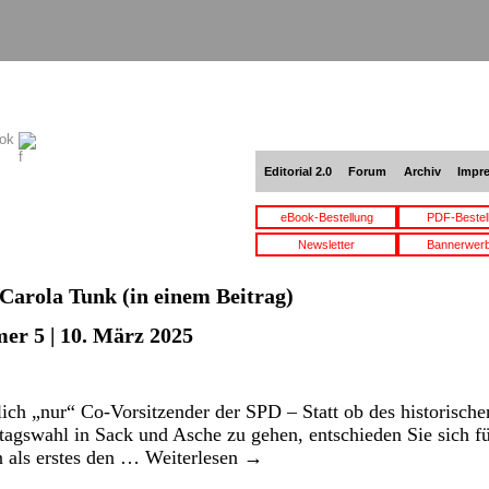
ook
Editorial 2.0
Forum
Archiv
Impr
eBook-Bestellung
PDF-Bestel
Newsletter
Bannerwer
Carola Tunk
(in einem Beitrag)
er 5 | 10. März 2025
lich „nur“ Co-Vorsitzender der SPD – Statt ob des historische
tagswahl in Sack und Asche zu gehen, entschieden Sie sich fü
en als erstes den …
Weiterlesen
→