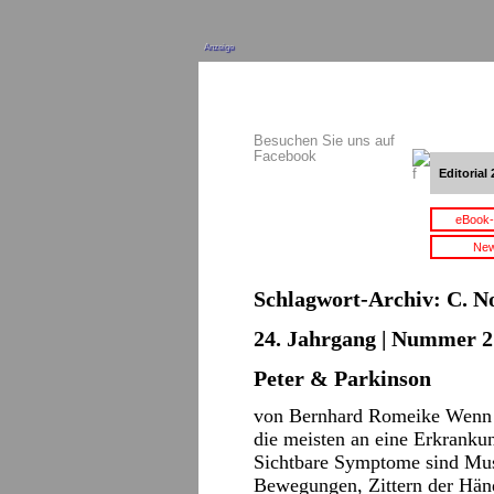
Anzeige
Besuchen Sie uns auf
Facebook
Editorial 
eBook-
New
Schlagwort-Archiv:
C. N
24. Jahrgang | Nummer 21
Peter & Parkinson
von Bernhard Romeike Wenn h
die meisten an eine Erkranku
Sichtbare Symptome sind Mus
Bewegungen, Zittern der Händ