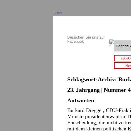
Anzeige
Besuchen Sie uns auf
Facebook
Editorial 
eBook-
New
Schlagwort-Archiv:
Burk
23. Jahrgang | Nummer 4 
Antworten
Burkard Dregger, CDU-Frakti
Ministerpräsidentenwahl in T
Entscheidung, die nicht zu kri
mit dem kleinen politischen E