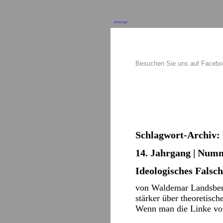
Anzeige
Besuchen Sie uns auf Faceb
Schlagwort-Archiv:
14. Jahrgang | Numm
Ideologisches Falsc
von Waldemar Landsberg
stärker über theoretisch
Wenn man die Linke von