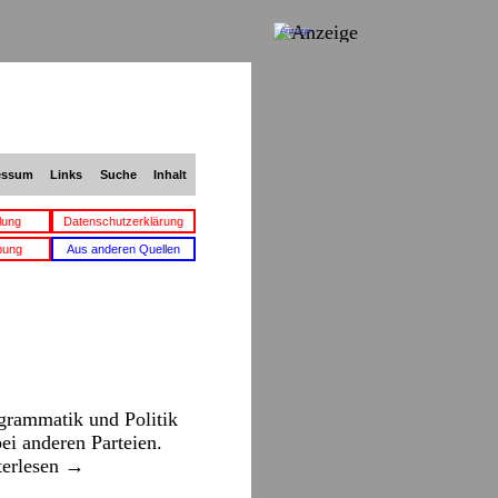
Anzeige
essum
Links
Suche
Inhalt
lung
Datenschutzerklärung
bung
Aus anderen Quellen
grammatik und Politik
bei anderen Parteien.
terlesen
→