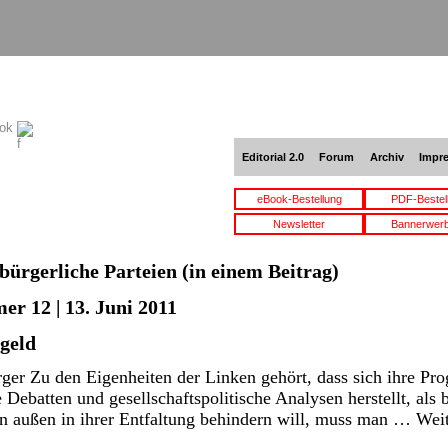
ook
Editorial 2.0
Forum
Archiv
Impr
eBook-Bestellung
PDF-Bestel
Newsletter
Bannerwer
bürgerliche Parteien
(in einem Beitrag)
er 12 | 13. Juni 2011
hgeld
er Zu den Eigenheiten der Linken gehört, dass sich ihre Pro
e Debatten und gesellschaftspolitische Analysen herstellt, als 
 außen in ihrer Entfaltung behindern will, muss man …
Wei