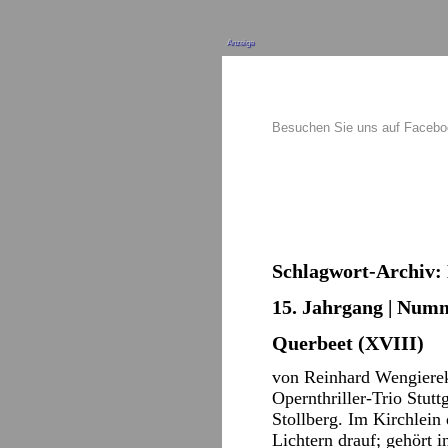
Anzeige
Besuchen Sie uns auf Faceb
Schlagwort-Archiv:
15. Jahrgang | Numm
Querbeet (XVIII)
von Reinhard Wengiere
Opernthriller-Trio Stu
Stollberg. Im Kirchlein
Lichtern drauf; gehört