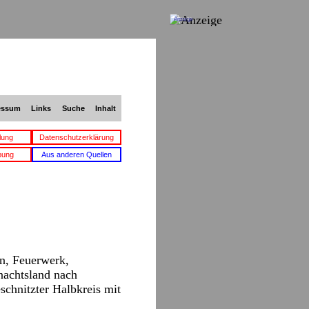
Anzeige
essum
Links
Suche
Inhalt
lung
Datenschutzerklärung
bung
Aus anderen Quellen
n, Feuerwerk,
nachtsland nach
schnitzter Halbkreis mit