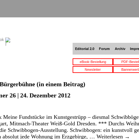
ook
Editorial 2.0
Forum
Archiv
Impr
eBook-Bestellung
PDF-Bestel
Newsletter
Bannerwer
Bürgerbühne
(in einem Beitrag)
er 26 | 24. Dezember 2012
k Meine Fundstücke im Kunstgestrüpp – diesmal Schwibböge
ttgart, Mitmach-Theater Weiß-Gold Dresden. *** Durchs Weih
 die Schwibbogen-Ausstellung. Schwibbogen: ein kunstvoll ge
 in absolut jede Wohnung im Erzgebirge, …
Weiterlesen
→