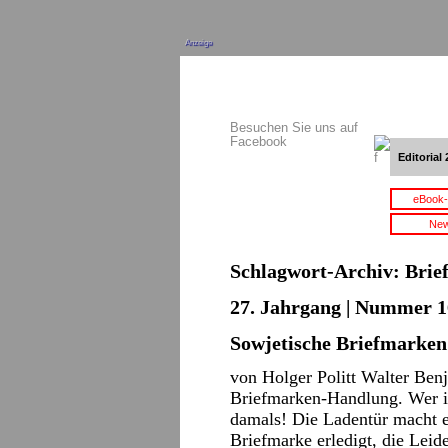
Anzeige
Besuchen Sie uns auf
Facebook
Editorial 
eBook-
New
Schlagwort-Archiv:
Brie
27. Jahrgang | Nummer 16
Sowjetische Briefmarken
von Holger Politt Walter Ben
Briefmarken-Handlung. Wer is
damals! Die Ladentür macht er
Briefmarke erledigt, die Lei