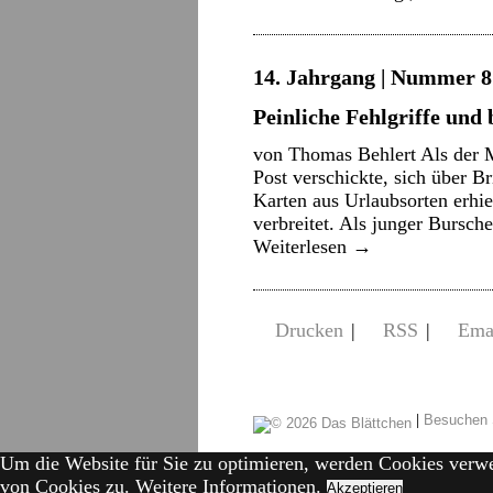
14. Jahrgang | Nummer 8 
Peinliche Fehlgriffe un
von Thomas Behlert Als der M
Post verschickte, sich über B
Karten aus Urlaubsorten erhi
verbreitet. Als junger Bursc
Weiterlesen
→
Drucken
|
RSS
|
Ema
|
Besuchen 
Um die Website für Sie zu optimieren, werden Cookies verw
von Cookies zu.
Weitere Informationen.
Akzeptieren