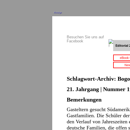
Anzeige
Besuchen Sie uns auf
Facebook
Editorial 
eBook-
New
Schlagwort-Archiv:
Bogo
21. Jahrgang | Nummer 1
Bemerkungen
Gasteltern gesucht Südamerik
Gastfamilien. Die Schüler de
den Verlauf von Jahreszeiten
deutsche Familien, die offen