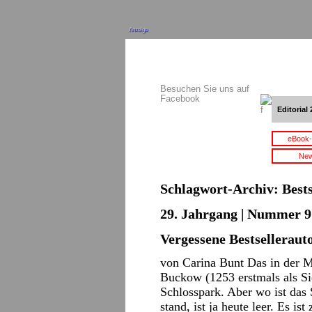
Anzeige
Besuchen Sie uns auf
Facebook
Editorial 
eBook-
New
Schlagwort-Archiv:
Best
29. Jahrgang | Nummer 9 
Vergessene Bestselleraut
von Carina Bunt Das in der 
Buckow (1253 erstmals als Si
Schlosspark. Aber wo ist das
stand, ist ja heute leer. Es i