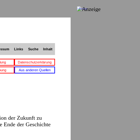
Anzeige
essum
Links
Suche
Inhalt
lung
Datenschutzerklärung
bung
Aus anderen Quellen
ion der Zukunft zu
che Ende der Geschichte