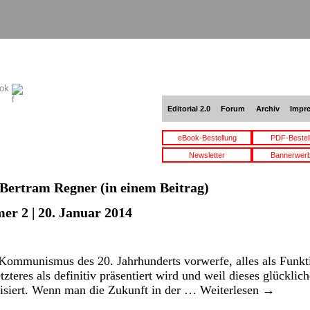
ook
Editorial 2.0
Forum
Archiv
Impr
eBook-Bestellung
PDF-Bestel
Newsletter
Bannerwer
Bertram Regner
(in einem Beitrag)
er 2 | 20. Januar 2014
ommunismus des 20. Jahrhunderts vorwerfe, alles als Funkt
tzteres als definitiv präsentiert wird und weil dieses glückli
risiert. Wenn man die Zukunft in der …
Weiterlesen
→