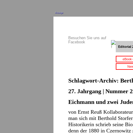
Anzeige
Besuchen Sie uns auf
Facebook
Editorial 
eBook-
New
Schlagwort-Archiv:
Bert
27. Jahrgang | Nummer 22
Eichmann und zwei Jude
von Ernst Reuß Kollaborateur 
man sich mit Berthold Storfer
Historikerin schrieb seine Bio
denn der 1880 in Czernowitz 