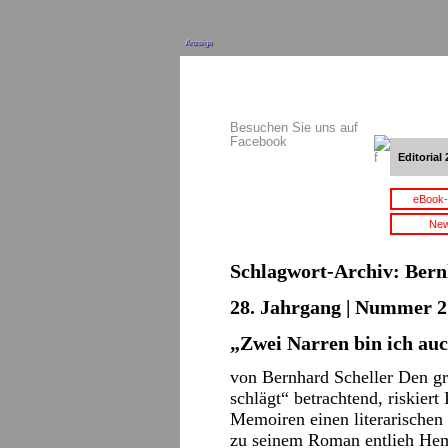
Anzeige
Besuchen Sie uns auf
Facebook
Editorial 
eBook-
New
Schlagwort-Archiv:
Bern
28. Jahrgang | Nummer 2
„Zwei Narren bin ich au
von Bernhard Scheller Den 
schlägt“ betrachtend, riskier
Memoiren einen literarischen 
zu seinem Roman entlieh Hem