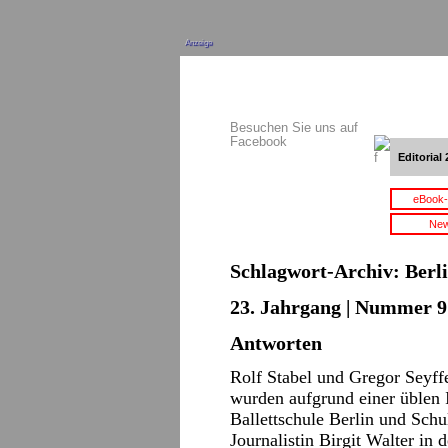
Anzeige
Besuchen Sie uns auf
Facebook
Editorial 
eBook-
New
Schlagwort-Archiv:
Berli
23. Jahrgang | Nummer 9 
Antworten
Rolf Stabel und Gregor Seyffe
wurden aufgrund einer üblen I
Ballettschule Berlin und Schul
Journalistin Birgit Walter in