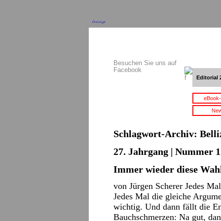
Anzeige
Besuchen Sie uns auf
Facebook
Editorial 
eBook-
New
Schlagwort-Archiv:
Bell
27. Jahrgang | Nummer 12
Immer wieder diese Wahl
von Jürgen Scherer Jedes Mal 
Jedes Mal die gleiche Argumen
wichtig. Und dann fällt die 
Bauchschmerzen: Na gut, dan