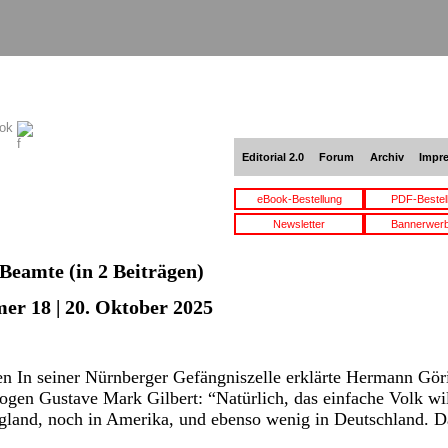
ook
Editorial 2.0
Forum
Archiv
Impr
eBook-Bestellung
PDF-Bestel
Newsletter
Bannerwer
Beamte
(in 2 Beiträgen)
er 18 | 20. Oktober 2025
n In seiner Nürnberger Gefängniszelle erklärte Hermann Gö
gen Gustave Mark Gilbert: “Natürlich, das einfache Volk wi
ngland, noch in Amerika, und ebenso wenig in Deutschland. 