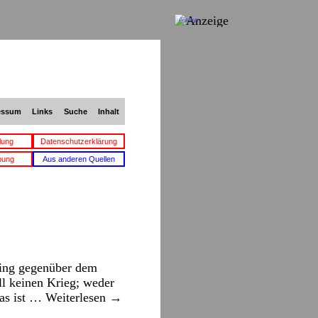
Anzeige
essum
Links
Suche
Inhalt
lung
Datenschutzerklärung
bung
Aus anderen Quellen
ring gegenüber dem
ll keinen Krieg; weder
Das ist …
Weiterlesen
→