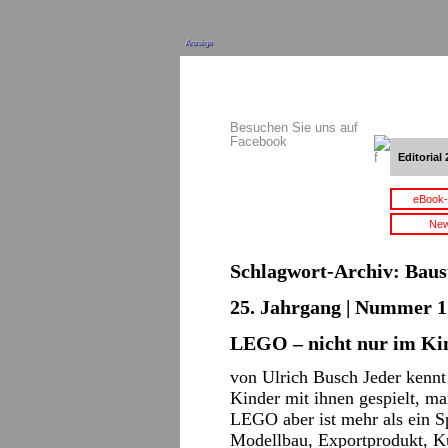
Anzeige
Besuchen Sie uns auf
Facebook
Editorial 
eBook-
New
Schlagwort-Archiv:
Baus
25. Jahrgang | Nummer 1 
LEGO – nicht nur im K
von Ulrich Busch Jeder kennt
Kinder mit ihnen gespielt, ma
LEGO aber ist mehr als ein S
Modellbau, Exportprodukt, K