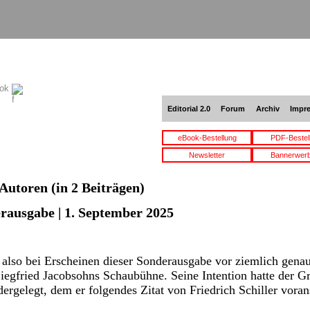
ook
Editorial 2.0
Forum
Archiv
Impr
eBook-Bestellung
PDF-Bestel
Newsletter
Bannerwer
Autoren
(in 2 Beiträgen)
erausgabe | 1. September 2025
lso bei Erscheinen dieser Sonderausgabe vor ziemlich genau
iegfried Jacobsohns Schaubühne. Seine Intention hatte der 
dergelegt, dem er folgendes Zitat von Friedrich Schiller vora