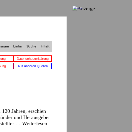
Anzeige
essum
Links
Suche
Inhalt
lung
Datenschutzerklärung
bung
Aus anderen Quellen
 120 Jahren, erschien
Gründer und Herausgeber
nstellte: …
Weiterlesen