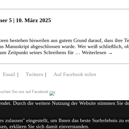
er 5 | 10. März 2025
oren bestehen bisweilen aus gutem Grund darauf, dass ihre T
as Manuskript abgeschlossen wurde. Wer weiß schließlich, o
 zum Zeitpunkt seines Schreibens für …
Weiterlesen
→
Email
|
Twittern
|
Auf Facebook teilen
uchen Sie uns auf Facebook
endet. Durch die weitere Nutzung der Website stimmen Sie 
es zulassen" eingestellt, um Ihnen das beste Surferlebnis zu
en, erklären Sie sich damit einverstanden.