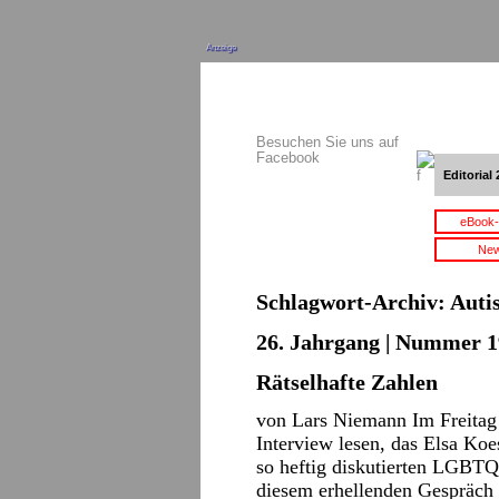
Anzeige
Besuchen Sie uns auf
Facebook
Editorial 
eBook-
New
Schlagwort-Archiv:
Auti
26. Jahrgang | Nummer 19
Rätselhafte Zahlen
von Lars Niemann Im Freitag
Interview lesen, das Elsa Koe
so heftig diskutierten LGBTQ-
diesem erhellenden Gespräch