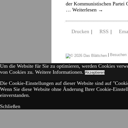
der Kommunistischen Partei G
…
Weiterlesen
→
Drucken
|
RSS
|
Ema
|
Besuchen 
Um die Website für Sie zu optimieren, werden Cookies verw
von Cookies zu.
Weitere Informationen.
Akzeptieren
Die Cookie-Einstellungen auf dieser Website sind auf "Cookie
Wenn Sie diese Website ohne Änderung Ihrer Cookie-Einstell
einverstanden.
Schließen