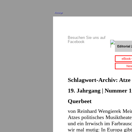
Anzeige
Besuchen Sie uns auf
Facebook
Editorial 
eBook-
New
Schlagwort-Archiv:
Atze
19. Jahrgang | Nummer 10
Querbeet
von Reinhard Wengierek Mein
Atzes politisches Musiktheate
und ein Irrwisch im Farbrau
wir mal mutig: In Europa gibt