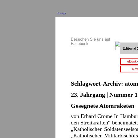
Anzeige
Besuchen Sie uns auf
Facebook
Editorial 
eBook-
New
Schlagwort-Archiv:
atom
23. Jahrgang | Nummer 15
Gesegnete Atomraketen
von Erhard Crome In Hamburg 
den Streitkräften“ beheimatet
„Katholischen Soldatenseelsor
„Katholischen Militärbischof