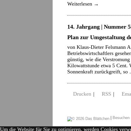
Weiterlesen
→
14. Jahrgang | Nummer 5 
Plan zur Umgestaltung d
von Klaus-Dieter Felsmann Au
Betriebswirtschaftlers gesehe
günstig, wie die Verstromung 
Kilowattstunde etwa 5 Cent. 
Sonnenkraft zurückgreift, s
Drucken
|
RSS
|
Ema
|
Besuchen 
Um die Website für Sie zu optimieren, werden Cookies verw