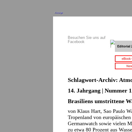
Anzeige
Besuchen Sie uns auf
Facebook
Editorial 
eBook-
New
Schlagwort-Archiv:
Atmo
14. Jahrgang | Nummer 13
Brasiliens umstrittene 
von Klaus Hart, Sao Paulo Wa
Tropenland von europäischen
Germanwatch sowie vielen Med
zu etwa 80 Prozent aus Wasse