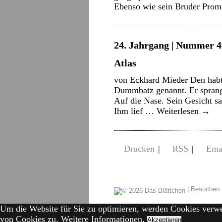
Ebenso wie sein Bruder Pro
24. Jahrgang | Nummer 4 
Atlas
von Eckhard Mieder Den habt 
Dummbatz genannt. Er sprang N
Auf die Nase. Sein Gesicht sa
Ihm lief …
Weiterlesen
→
Drucken
|
RSS
|
Ema
|
Besuchen 
Um die Website für Sie zu optimieren, werden Cookies verw
von Cookies zu.
Weitere Informationen.
Akzeptieren