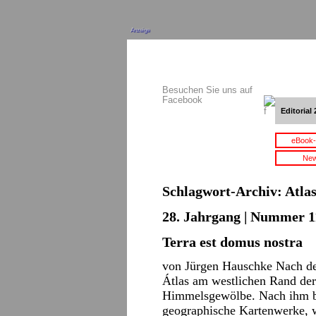
Anzeige
Besuchen Sie uns auf
Facebook
Editorial 
eBook-
New
Schlagwort-Archiv:
Atla
28. Jahrgang | Nummer 11
Terra est domus nostra
von Jürgen Hauschke Nach der
Átlas am westlichen Rand de
Himmelsgewölbe. Nach ihm be
geographische Kartenwerke, 