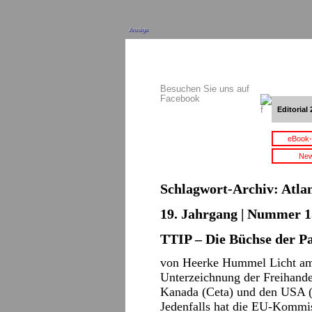
Anzeige
Besuchen Sie uns auf
Facebook
Editorial 
eBook-
New
Schlagwort-Archiv:
Atlan
19. Jahrgang | Nummer 15
TTIP – Die Büchse der P
von Heerke Hummel Licht am 
Unterzeichnung der Freihand
Kanada (Ceta) und den USA 
Jedenfalls hat die EU-Kommis