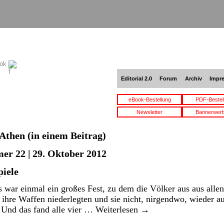
ook
Editorial 2.0
Forum
Archiv
Impr
eBook-Bestellung
PDF-Bestel
Newsletter
Bannerwer
Athen
(in einem Beitrag)
er 22 | 29. Oktober 2012
iele
 war einmal ein großes Fest, zu dem die Völker aus aus alle
h ihre Waffen niederlegten und sie nicht, nirgendwo, wieder 
 Und das fand alle vier …
Weiterlesen
→