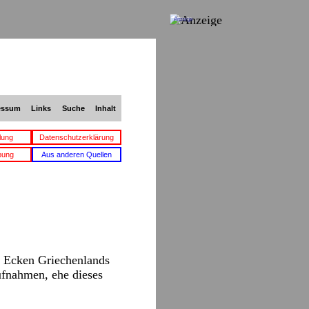
Anzeige
essum
Links
Suche
Inhalt
lung
Datenschutzerklärung
bung
Aus anderen Quellen
n Ecken Griechenlands
aufnahmen, ehe dieses