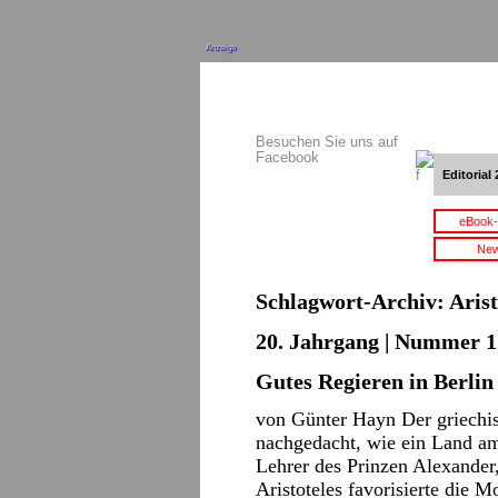
Anzeige
Besuchen Sie uns auf
Facebook
Editorial 
eBook-
New
Schlagwort-Archiv:
Arist
20. Jahrgang | Nummer 17
Gutes Regieren in Berlin
von Günter Hayn Der griechis
nachgedacht, wie ein Land am
Lehrer des Prinzen Alexander,
Aristoteles favorisierte die 