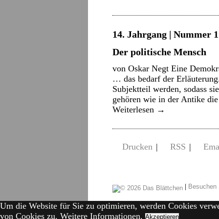
14. Jahrgang | Nummer 1 
Der politische Mensch
von Oskar Negt Eine Demokra
… das bedarf der Erläuterun
Subjektteil werden, sodass s
gehören wie in der Antike die
Weiterlesen
→
Drucken
|
RSS
|
Ema
|
Besuchen 
Um die Website für Sie zu optimieren, werden Cookies verw
von Cookies zu.
Weitere Informationen.
Akzeptieren