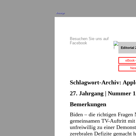
Anzeige
Besuchen Sie uns auf
Facebook
Editorial 
eBook-
New
Schlagwort-Archiv:
App
27. Jahrgang | Nummer 15
Bemerkungen
Biden – die richtigen Frage
gemeinsamen TV-Auftritt mit
unfreiwillig zu einer Demons
zerebralen Defizite gemacht h