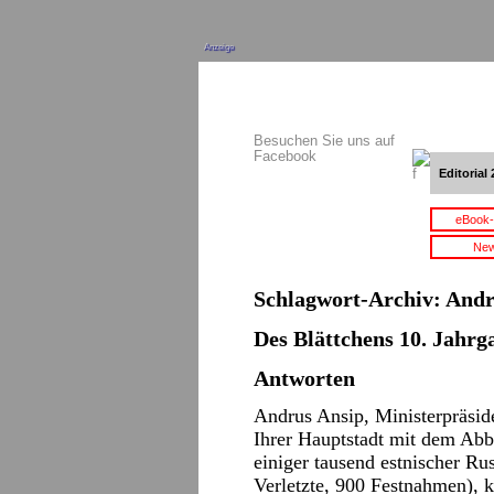
Anzeige
Besuchen Sie uns auf
Facebook
Editorial 
eBook-
New
Schlagwort-Archiv:
Andr
Des Blättchens 10. Jahrga
Antworten
Andrus Ansip, Ministerpräside
Ihrer Hauptstadt mit dem Abb
einiger tausend estnischer Ru
Verletzte, 900 Festnahmen), 