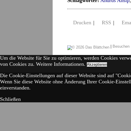
Schlagwörter:
Andrus Ansip
Drucken
|
RSS
|
Ema
|
Besuchen 
Um die Website für Sie zu optimieren, werden Cookies verw
von Cookies zu.
Weitere Informationen.
Akzeptieren
Die Cookie-Einstellungen auf dieser Website sind auf "Cookie
Wenn Sie diese Website ohne Änderung Ihrer Cookie-Einstell
einverstanden.
Schließen