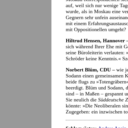
auf, weil sich nur wenige Tag
wurde, als in Moskau eine ve
Gegnern sehr unfein auseinan
mit einem Erfahrungsaustausc
mit Oppositionellen umgeht?
Hiltrud Hensen, Hannover 
sich während Ihrer Ehe mit G
seine Büroleiterin verlauten:
Schröder keine Kenntnis.« Sz
Norbert Blüm, CDU –
wie j
Sodann einen gemeinsamen Kab
beide flugs zu »Totengräbern«
beerdigt. Blüm und Sodann, da
sind – in Maßen – gespannt u
Sie neulich die
Süddeutsche 
könnte: »Die Neoliberalen s
Zugegeben: ein inzwischen to