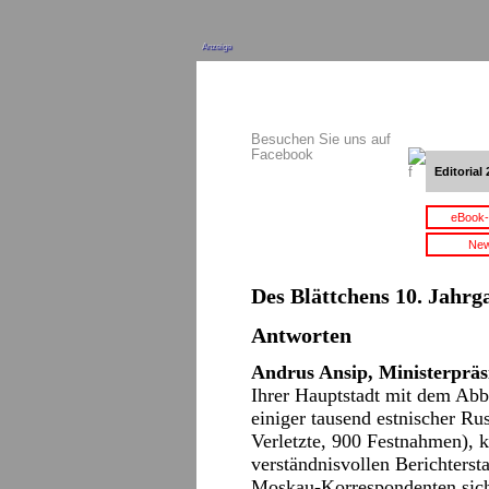
Anzeige
Besuchen Sie uns auf
Facebook
Editorial 
eBook-
New
Des Blättchens 10. Jahrga
Antworten
Andrus Ansip, Ministerpräsi
Ihrer Hauptstadt mit dem Abb
einiger tausend estnischer Ru
Verletzte, 900 Festnahmen), 
verständnisvollen Berichterst
Moskau-Korrespondenten siche