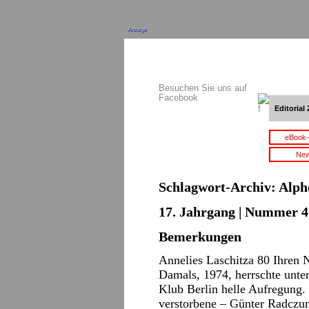
Anzeige
Besuchen Sie uns auf
Facebook
Editorial 
eBook-
New
Schlagwort-Archiv:
Alph
17. Jahrgang | Nummer 4 
Bemerkungen
Annelies Laschitza 80 Ihren N
Damals, 1974, herrschte unt
Klub Berlin helle Aufregung.
verstorbene – Günter Radczu