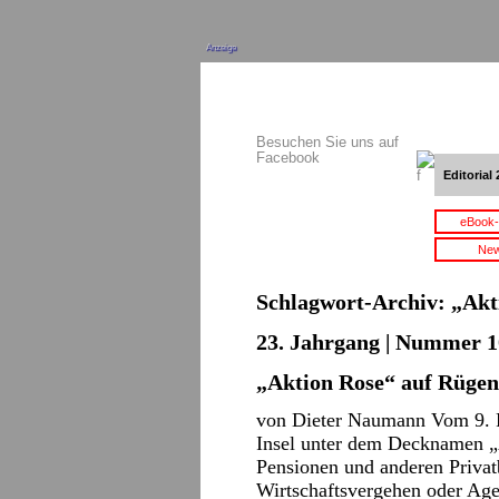
Anzeige
Besuchen Sie uns auf
Facebook
Editorial 
eBook-
New
Schlagwort-Archiv:
„Akt
23. Jahrgang | Nummer 10
„Aktion Rose“ auf Rügen
von Dieter Naumann Vom 9. F
Insel unter dem Decknamen „A
Pensionen und anderen Privat
Wirtschaftsvergehen oder Agen