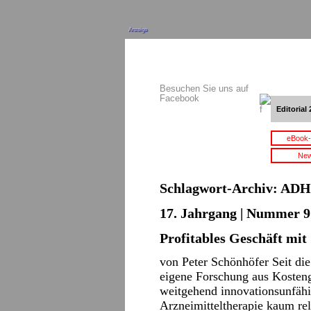
Anzeige
Besuchen Sie uns auf
Facebook
Editorial 
eBook-
New
Schlagwort-Archiv:
ADH
17. Jahrgang | Nummer 9 
Profitables Geschäft mit
von Peter Schönhöfer Seit die
eigene Forschung aus Kostengr
weitgehend innovationsunfähi
Arzneimitteltherapie kaum rel