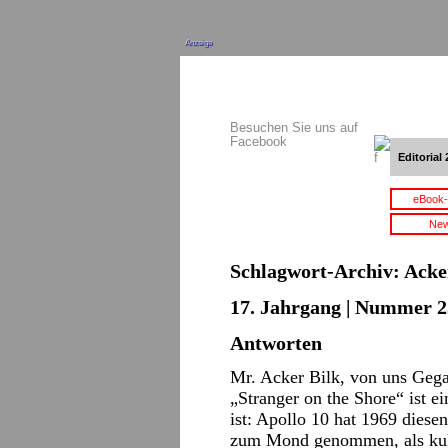
Anzeige
Besuchen Sie uns auf
Facebook
Editorial 
eBook-
New
Schlagwort-Archiv:
Acke
17. Jahrgang | Nummer 2
Antworten
Mr. Acker Bilk, von uns Gega
„Stranger on the Shore“ ist ei
ist: Apollo 10 hat 1969 diese
zum Mond genommen, als kult