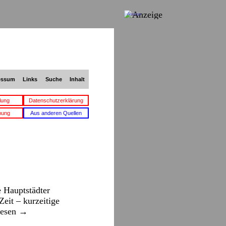
Anzeige
essum
Links
Suche
Inhalt
lung
Datenschutzerklärung
bung
Aus anderen Quellen
 Hauptstädter
eit – kurzeitige
lesen
→