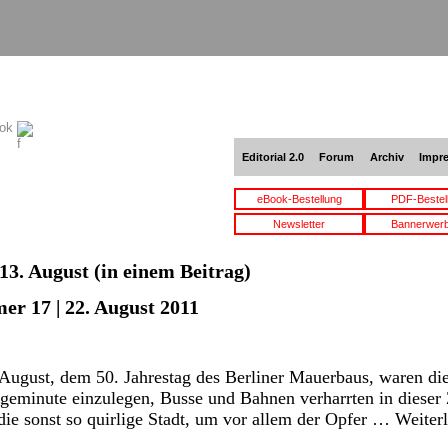
ook
Editorial 2.0
Forum
Archiv
Impr
eBook-Bestellung
PDF-Bestel
Newsletter
Bannerwer
13. August
(in einem Beitrag)
er 17 | 22. August 2011
ugust, dem 50. Jahrestag des Berliner Mauerbaus, waren die
geminute einzulegen, Busse und Bahnen verharrten in dieser Z
 die sonst so quirlige Stadt, um vor allem der Opfer …
Weiter