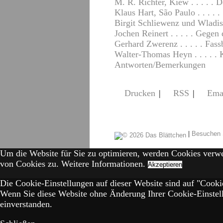
M. R. Richter, Kiew . . . . .
Klaus Hart, São Paulo . . . .
Birgit Schliewenz und Wladis
Jochen Reinert . . . . . Gegen
Gerhard Zwerenz . . . . . Fass
Walter-Thomas Heyn . . . . .
Antworten/Bemerkungen
Drucken
|
RSS
|
Ema
|
Besuchen 
Um die Website für Sie zu optimieren, werden Cookies verw
von Cookies zu.
Weitere Informationen.
Akzeptieren
Die Cookie-Einstellungen auf dieser Website sind auf "Cookie
Wenn Sie diese Website ohne Änderung Ihrer Cookie-Einstell
einverstanden.