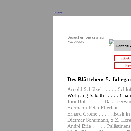
Anzeige
Besuchen Sie uns auf
Facebook
Editorial 
eBook-
New
Des Blättchens 5. Jahrgan
Arnold Schölzel . . . . . Schlu
Wolfgang Sabath . . . . . Cha
Jörn Bohr . . . . . Das Leerwo
Hermann-Peter Eberlein . . . .
Erhard Crome . . . . . Bush in
Dietmar Schumann, z.Z. Herat,
André Brie . . . . . Palästine