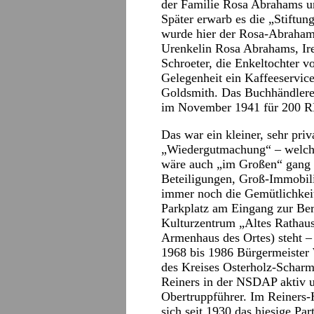
der Familie Rosa Abrahams un
Später erwarb es die „Stift
wurde hier der Rosa-Abraham
Urenkelin Rosa Abrahams, Ir
Schroeter, die Enkeltochter v
Gelegenheit ein Kaffeeservic
Goldsmith. Das Buchhändlereh
im November 1941 für 200 RM
Das war ein kleiner, sehr priv
„Wiedergutmachung“ – welch 
wäre auch „im Großen“ gang 
Beteiligungen, Groß-Immobil
immer noch die Gemütlichkeit
Parkplatz am Eingang zur Be
Kulturzentrum „Altes Rathau
Armenhaus des Ortes) steht – 
1968 bis 1986 Bürgermeister
des Kreises Osterholz-Schar
Reiners in der NSDAP aktiv u
Obertruppführer. Im Reiners-H
sich seit 1930 das hiesige Pa