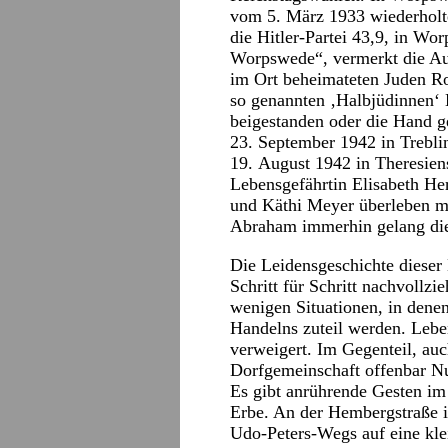
vom 5. März 1933 wiederholte
die Hitler-Partei 43,9, in Wo
Worpswede“, vermerkt die Auto
im Ort beheimateten Juden R
so genannten ‚Halbjüdinnen‘
beigestanden oder die Hand 
23. September 1942 in Trebli
19. August 1942 in Theresien
Lebensgefährtin Elisabeth He
und Käthi Meyer überleben m
Abraham immerhin gelang die
Die Leidensgeschichte diese
Schritt für Schritt nachvollzi
wenigen Situationen, in dene
Handelns zuteil werden. Lebe
verweigert. Im Gegenteil, au
Dorfgemeinschaft offenbar Nu
Es gibt anrührende Gesten i
Erbe. An der Hembergstraße
Udo-Peters-Wegs auf eine kle