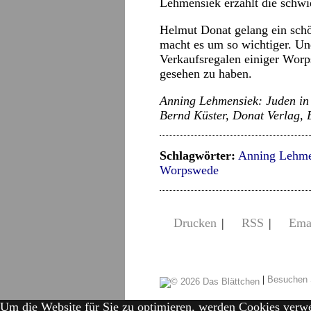
Lehmensiek erzählt die schwie
Helmut Donat gelang ein schö
macht es um so wichtiger. Un
Verkaufsregalen einiger Wor
gesehen zu haben.
Anning Lehmensiek: Juden in
Bernd Küster, Donat Verlag, 
Schlagwörter:
Anning Lehme
Worpswede
Drucken
|
RSS
|
Ema
|
Besuchen 
Um die Website für Sie zu optimieren, werden Cookies verw