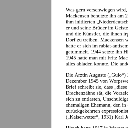
Was gern verschwiegen wird, i
Mackensen benutzte ihn am 2.
ihm initiierten „Niederdeuts
er und seine Brüder im Geist
und die Künstler, die ihnen 
Dorf zu treiben. Mackensen 
hatte er sich im rabiat-antis
getummelt. 1944 setzte ihn Hi
1945 hatte man mit Fritz Ma
alles abladen konnte. Die and
Die Ärztin Auguste („Gulo“) L
Dezember 1945 von Worpswede
Brief schreibt sie, dass „die
Drachenzähne sät, die Vorzei
sich zu entlasten, Unschuldig
ehemaligen Ehemann, den in 
zurückgekehrten expressionist
(„Kaiserwetter“, 1931) Karl J