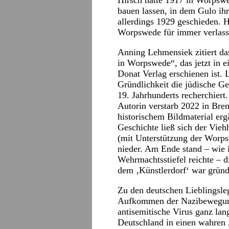
Hirsch hatte 1917 in Worpsw
bauen lassen, in dem Gulo ihr
allerdings 1929 geschieden.
Worpswede für immer verlass
Anning Lehmensiek zitiert da
in Worpswede“, das jetzt in 
Donat Verlag erschienen ist.
Gründlichkeit die jüdische G
19. Jahrhunderts recherchiert
Autorin verstarb 2022 in Br
historischem Bildmaterial er
Geschichte ließ sich der Vie
(mit Unterstützung der Worp
nieder. Am Ende stand – wie 
Wehrmachtsstiefel reichte – d
dem ‚Künstlerdorf‘ war gründ
Zu den deutschen Lieblingsle
Aufkommen der Nazibewegung
antisemitische Virus ganz la
Deutschland in einen wahren „