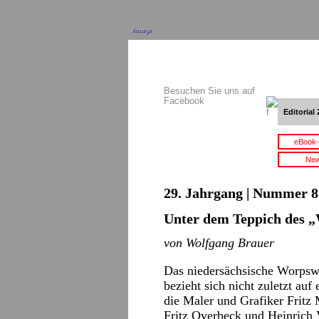
Anzeige
Besuchen Sie uns auf
Facebook
Editorial 
eBook-
New
29. Jahrgang | Nummer 8 
Unter dem Teppich des „
von Wolfgang Brauer
Das niedersächsische Worpswe
bezieht sich nicht zuletzt auf
die Maler und Grafiker Frit
Fritz Overbeck und Heinrich