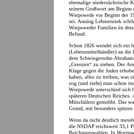
ehemalige niedersächsische Ku
seinem Grußwort am Beginn de
Worpswede vor Beginn der 19
sei. Anning Lehmensiek schil
Worpsweder Familien én deta
Befund.
Schon 1826 wendet sich ein h
(Lebensmittelhändler) an die 
dem Schwiegersohn Abraham 
„Grenzen“ zu ziehen. Der Ansc
Klage gegen die Juden erhobe
haben, alles zu treiben, was 
zog (und zieht) man schon im
Worpswede unterschied sich h
späteren Deutschen Reiches. 
Mitschülern gemobbt. Das war 
Grund, mit besonders spitzen
Wenn da nicht deutlich messb
die NSDAP reichsweit 33,1 P
Reichstagswahlen. In Worpsw