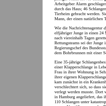
Arbeitgeber Alarm geschlage
durch das Haus; 46 Schlangen
Tierheim gebracht werden. Si
Mann, der einen natürlichen T
Wie die Nachrichtenagentur
d
elfjähriger Junge in einen 24
nach viereinhalb Tagen geret
Rettungsteams sei der Junge i
Regierungschef des Bundessta
dem Bohrbrunnen mit einer S
Eine 35-jährige Schlangenbes
einer Klapperschlange in Lebe
Frau in ihrer Wohnung in Seh
ihrer eigenen Klapperschlang
kam zunächst in ein Krankenh
verschlechtert sich, so dass 
verlegt werden musste. Dort 
in Hamburg angeliefert, das ih
110 Schlangen unter katastro