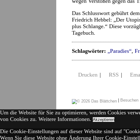
wegen Verstößen gegen das Ti
Das Schlusswort gebührt dem 
Friedrich Hebbel: „Der Utopist
plus Schlange.“ Diese vorzügl
Tagebuch.
Schlagwörter:
„Paradies“
,
Fr
Drucken
|
RSS
|
Ema
|
Besuchen 
Um die Website für Sie zu optimieren, werden Cookies verw
von Cookies zu.
Weitere Informationen.
Akzeptieren
Die Cookie-Einstellungen auf dieser Website sind auf "Cookie
Wenn Sie diese Website ohne Änderung Ihrer Cookie-Einstell