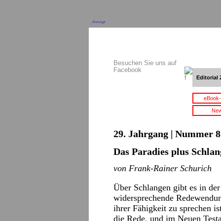
Anzeige
Besuchen Sie uns auf
Facebook
Editorial 
eBook-
New
29. Jahrgang | Nummer 8 
Das Paradies plus Schlan
von Frank-Rainer Schurich
Über Schlangen gibt es in der
widersprechende Redewendung
ihrer Fähigkeit zu sprechen i
die Rede, und im Neuen Testa