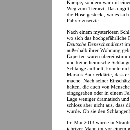
Kneipe, sondern war mit eine
Weg zum Tierarzt. Das ungifti
die Hose gesteckt, wo es sic
Fahrer zusetzte.
Nach einem mysteriösen Schla
wo sich das hochgefährliche R
Deutsche Depeschendienst
im 
außerhalb ihrer Wohnung geb
Experten waren übereinstimme
und keine heimische Schlange 
Schlange aufhielt, konnte nic
Markus Baur erklärte, dass e
mache. Nach seiner Einschätz
halten, die auch von Mensch
eingegraben oder in einem Fah
Lage weniger dramatisch und 
schloss aber nicht aus, dass 
wurde. Ob sie den Schlangenbi
Im Mai 2013 wurde in Straubi
jähriger Mann tot vor einem 